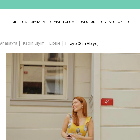
ELBİSE
ÜST GİYİM
ALT GİYİM
TULUM
TÜM ÜRÜNLER
YENİ ÜRÜNLER
Anasayfa
Kadın Giyim
Elbise
Piraye (Sarı Abiye)