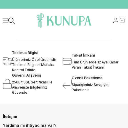
Teslimat Bilgisi
Taksit İmkanı
Ürünlerimiz Özel Üretimdir.
Tüm Ürünlerde 12 Aya Kadar
Teslimat Bilgisini Mutlaka
Varan Taksit İmkanı!
Kontrol Ediniz.
Güvenli Alışveriş
Özenli Paketleme
256Bit SSL Sertifikası ile
Siparişleriniz Sevgiyle
Alışverişte Bilgileriniz
Paketlenir.
Güvende.
İletişim
Yardıma mı ihtiyacınız var?