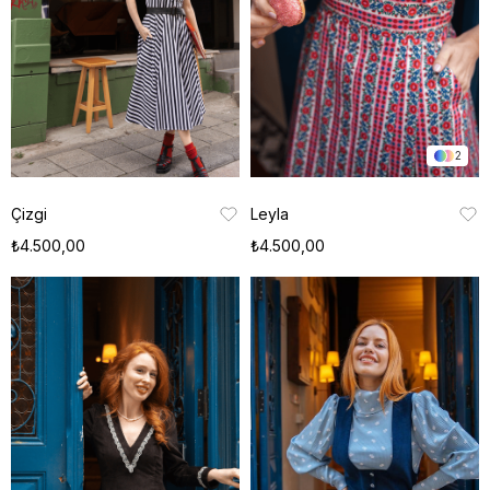
2
Çizgi
Leyla
₺4.500,00
₺4.500,00