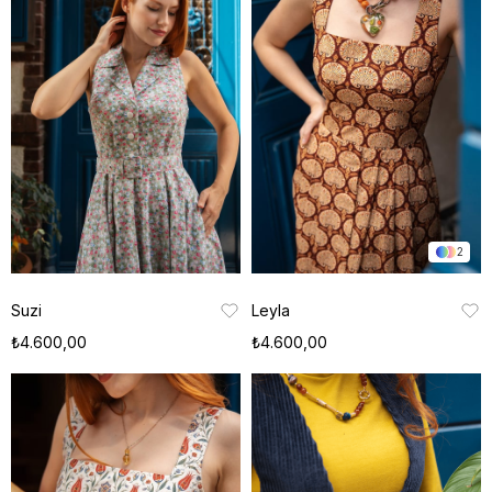
2
Suzi
Leyla
₺4.600,00
₺4.600,00