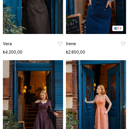
2
Vera
İrene
₺4.200,00
₺2.850,00