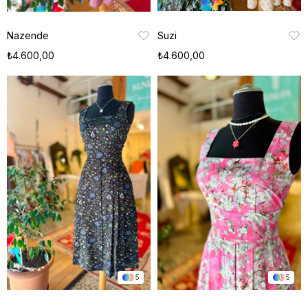
Nazende
Suzi
₺4.600,00
₺4.600,00
5
5