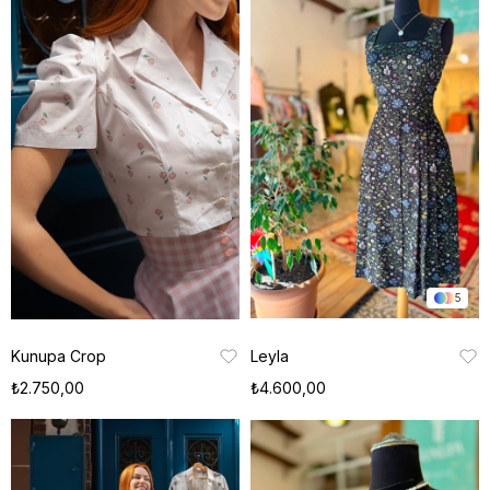
5
Kunupa Crop
Leyla
₺2.750,00
₺4.600,00