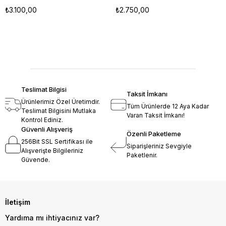
₺3.100,00
₺2.750,00
Teslimat Bilgisi
Taksit İmkanı
Ürünlerimiz Özel Üretimdir.
Tüm Ürünlerde 12 Aya Kadar
Teslimat Bilgisini Mutlaka
Varan Taksit İmkanı!
Kontrol Ediniz.
Güvenli Alışveriş
Özenli Paketleme
256Bit SSL Sertifikası ile
Siparişleriniz Sevgiyle
Alışverişte Bilgileriniz
Paketlenir.
Güvende.
İletişim
Yardıma mı ihtiyacınız var?