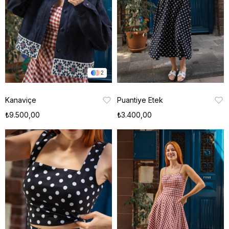
2
Kanaviçe
Puantiye Etek
₺9.500,00
₺3.400,00