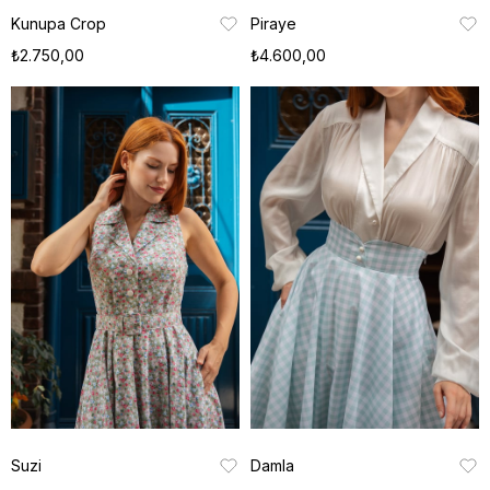
Kunupa Crop
Piraye
₺2.750,00
₺4.600,00
Suzi
Damla