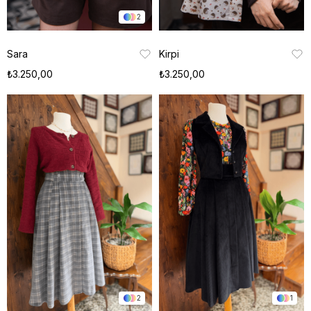
2
Sara
Kirpi
₺3.250,00
₺3.250,00
2
1