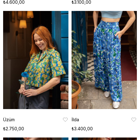
₺4.600,00
₺3.100,00
Üzüm
İlda
₺2.750,00
₺3.400,00