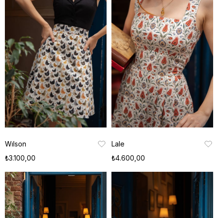
Wılson
Lale
₺3.100,00
₺4.600,00