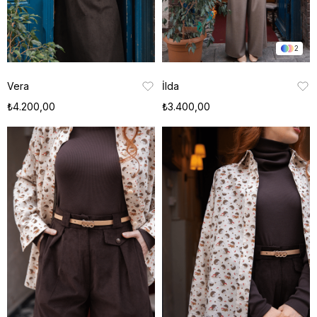
2
Vera
İlda
₺4.200,00
₺3.400,00