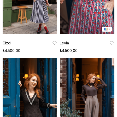
2
Çizgi
Leyla
₺4.500,00
₺4.500,00