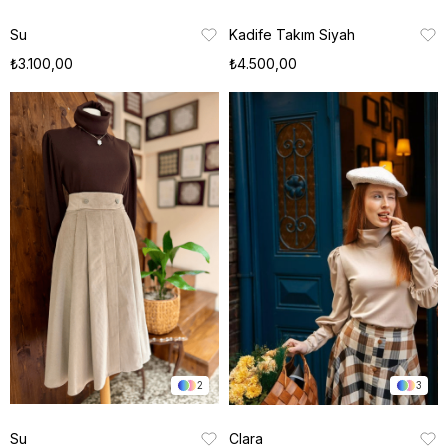
Su
Kadife Takım Siyah
₺3.100,00
₺4.500,00
2
3
Su
Clara