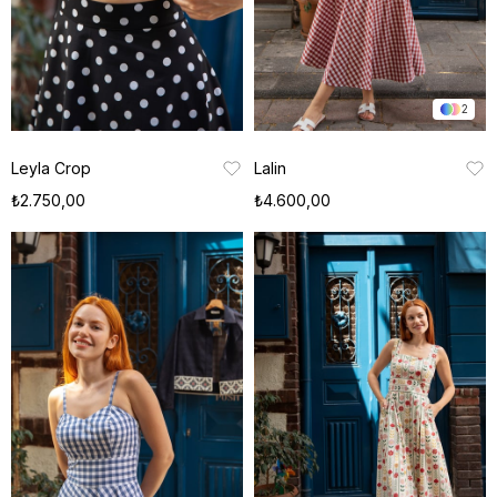
2
Leyla Crop
Lalin
₺2.750,00
₺4.600,00