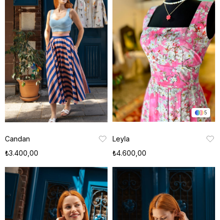
5
Candan
Leyla
₺3.400,00
₺4.600,00