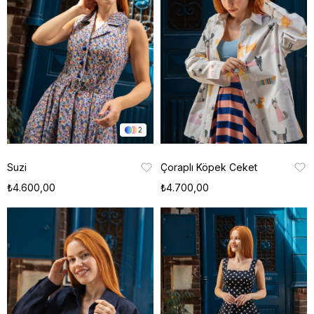
2
Suzi
Çoraplı Köpek Ceket
₺4.600,00
₺4.700,00