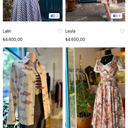
2
4
Lalin
Leyla
₺4.600,00
₺4.600,00