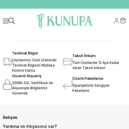
Teslimat Bilgisi
Taksit İmkanı
Ürünlerimiz Özel Üretimdir.
Tüm Ürünlerde 12 Aya Kadar
Teslimat Bilgisini Mutlaka
Varan Taksit İmkanı!
Kontrol Ediniz.
Güvenli Alışveriş
Özenli Paketleme
256Bit SSL Sertifikası ile
Siparişleriniz Sevgiyle
Alışverişte Bilgileriniz
Paketlenir.
Güvende.
İletişim
Yardıma mı ihtiyacınız var?