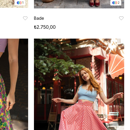
1
2
Bade
₺2.750,00