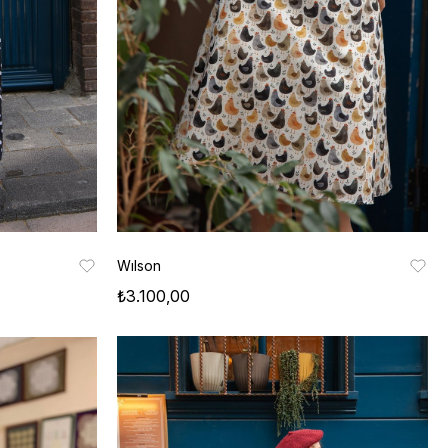
Wılson
₺3.100,00