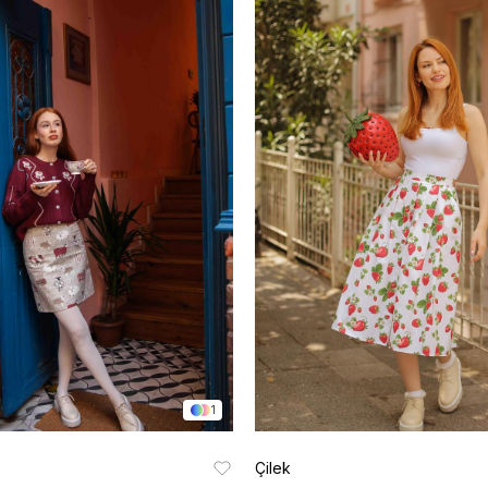
1
Çilek