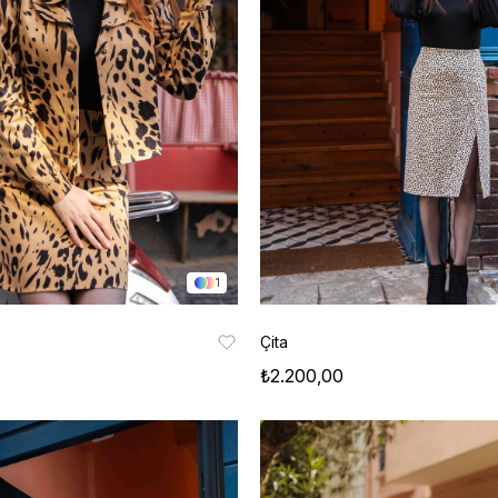
1
Çita
₺2.200,00