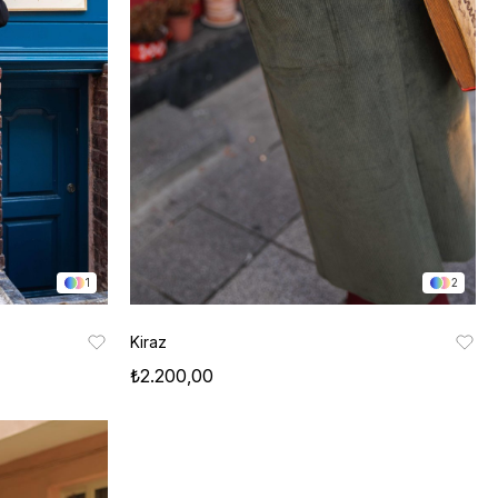
1
2
Kiraz
₺2.200,00