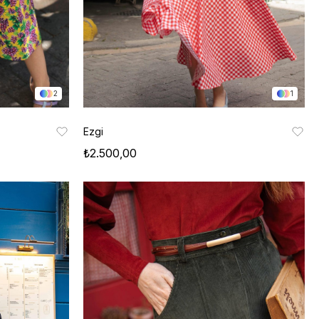
2
1
Ezgi
₺2.500,00