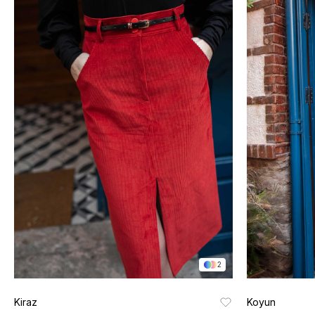
2
Kiraz
Koyun