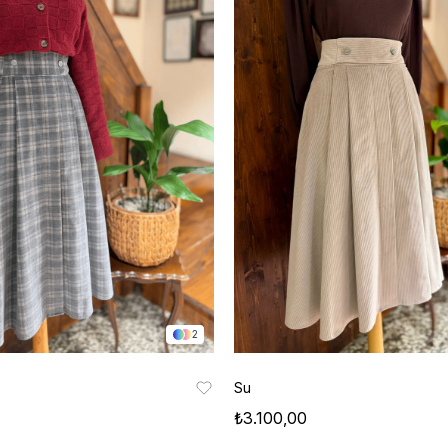
2
Su
₺3.100,00