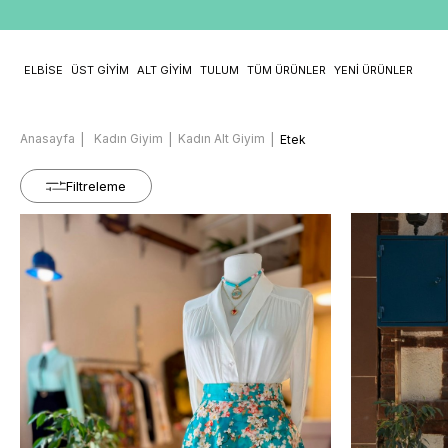
ELBİSE
ÜST GİYİM
ALT GİYİM
TULUM
TÜM ÜRÜNLER
YENİ ÜRÜNLER
Anasayfa
Kadın Giyim
Kadın Alt Giyim
Etek
Filtreleme