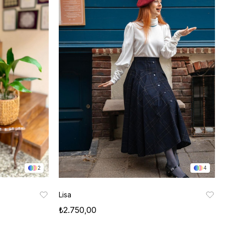
2
4
Lisa
₺2.750,00